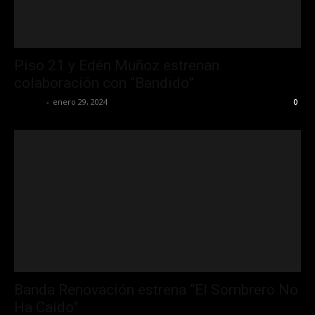
Piso 21 y Edén Muñoz estrenan
colaboración con “Bandido”
La Jefa
-
enero 29, 2024
0
Banda Renovación estrena “El Sombrero No
Ha Caído”