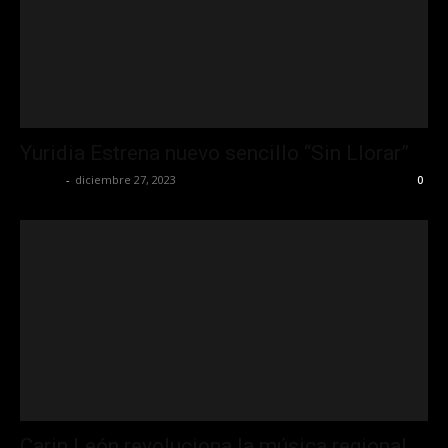
Yuridia Estrena nuevo sencillo “Sin Llorar”
La Jefa
-
diciembre 27, 2023
0
Carin León revoluciona la música regional