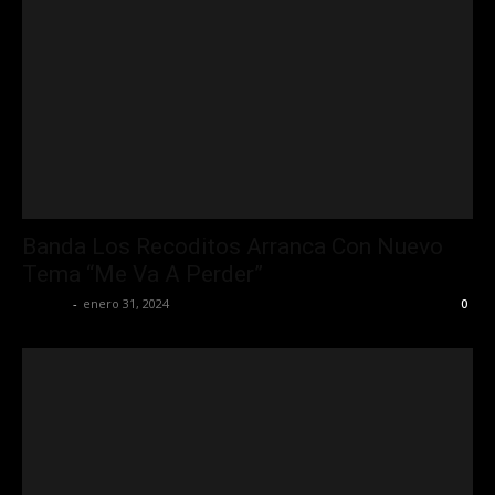
Banda Los Recoditos Arranca Con Nuevo
Tema “Me Va A Perder”
La Jefa
-
enero 31, 2024
0