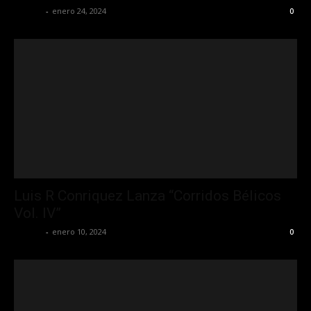
La Jefa
-
enero 24, 2024
0
Luis R Conriquez Lanza “Corridos Bélicos
Vol. IV”
La Jefa
-
enero 10, 2024
0