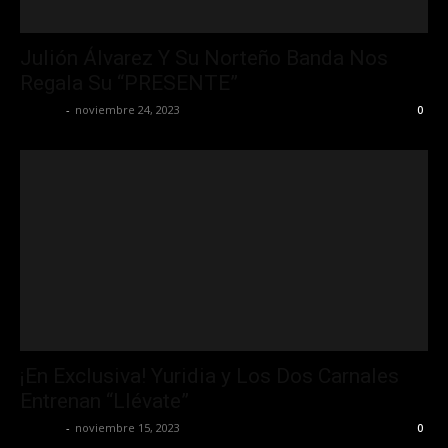
Julión Álvarez Y Su Norteño Banda Nos
Regala Su “PRESENTE”
La Jefa
-
noviembre 24, 2023
0
¡En Exclusiva! Yuridia y Los Dos Carnales
Entrenan “Llévate”
La Jefa
-
noviembre 15, 2023
0