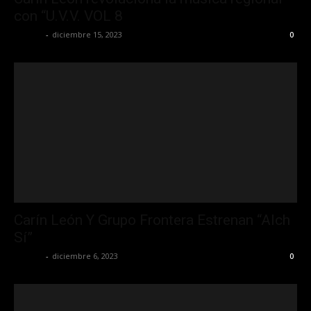
con “U.V.V. VOL 8
La Jefa
-
diciembre 15, 2023
0
Carín León Y Grupo Frontera Estrenan “Alch
Sí”
La Jefa
-
diciembre 6, 2023
0