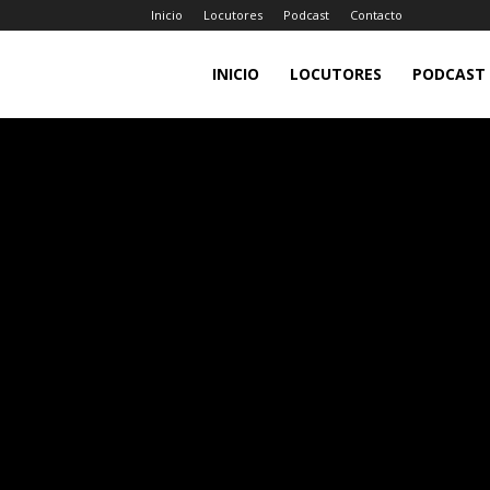
Inicio
Locutores
Podcast
Contacto
LA
INICIO
LOCUTORES
PODCAST
JEFA
98.7FM