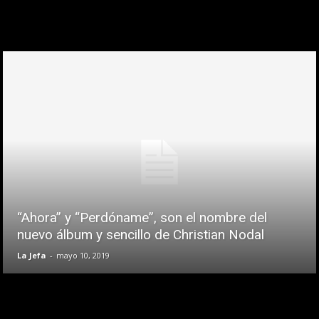
“Ahora” y “Perdóname”, son el nombre del
nuevo álbum y sencillo de Christian Nodal
La Jefa
-
mayo 10, 2019