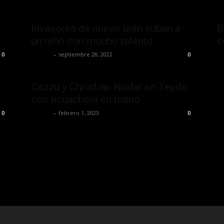
Invasores de nuevo león suben a
B
un niño con mucho talento...
c
La Jefa
-
septiembre 28, 2022
La
0
0
Cazzu y Christian Nodal en Tepito
con licuachela en mano
La Jefa
-
febrero 1, 2023
0
0