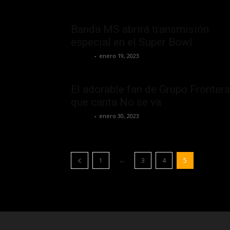
Banda MS abrirá transmisión
especial en el Super Bowl
La Jefa
-
enero 19, 2023
El adorable fan de Grupo Frontera
que canta No se va
La Jefa
-
enero 30, 2023
...
1
3
4
5