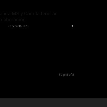
anda MS y Camila tendrán
olaboración
 Jefa
-
enero 31, 2023
0
Page 5 of 5