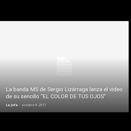
La banda MS de Sergio Lizárraga lanza el video
de su sencillo “EL COLOR DE TUS OJOS”
La Jefa
-
octubre 9, 2017